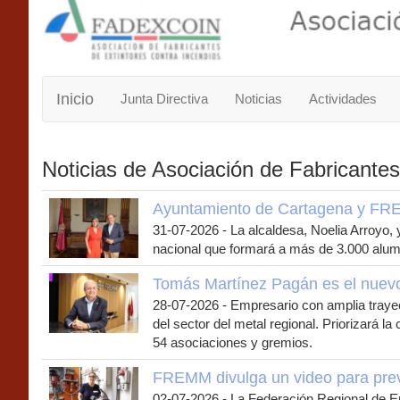
Inicio
Junta Directiva
Noticias
Actividades
Noticias de Asociación de Fabricantes
Ayuntamiento de Cartagena y FREM
31-07-2026
-
La alcaldesa, Noelia Arroyo, 
nacional que formará a más de 3.000 alu
Tomás Martínez Pagán es el nue
28-07-2026
-
Empresario con amplia trayec
del sector del metal regional. Priorizará l
54 asociaciones y gremios.
FREMM divulga un video para prev
02-07-2026
-
La Federación Regional de Em