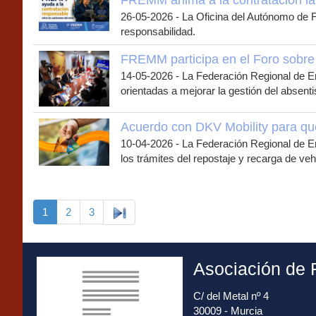
FREMM anima a la contratación la
26-05-2026
-
La Oficina del Autónomo de 
responsabilidad.
FREMM participa en el Foro sobre
14-05-2026
-
La Federación Regional de E
orientadas a mejorar la gestión del absenti
Acuerdo con DKV Mobility para qu
10-04-2026
-
La Federación Regional de E
los trámites del repostaje y recarga de v
1
2
3
Asociación de 
C/ del Metal nº 4
30009 - Murcia