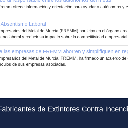
boral responsable entre los autónomos del metal
Fremm ofrece información y orientación para ayudar a autónomos y 
 Absentismo Laboral
mpresarios del Metal de Murcia (FREMM) participa en el órgano crea
smo laboral y reducir su impacto sobre la competitividad empresarial 
e las empresas de FREMM ahorren y simplifiquen en rep
mpresarios del Metal de Murcia, FREMM, ha firmado un acuerdo de co
ehículos de sus empresas asociadas.
Fabricantes de Extintores Contra Incend